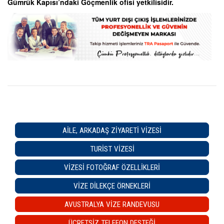
Gümrük Kapısı’ndaki Göçmenlik ofisi yetkilisidir.
AILE, ARKADAŞ ZIYARETI VIZESI
TURIST VIZESI
VIZESI FOTOĞRAF ÖZELLIKLERI
VIZE DILEKÇE ÖRNEKLERI
AVUSTRALYA VİZE RANDEVUSU
ÜCRETSİZ TELEFON DESTEĞİ