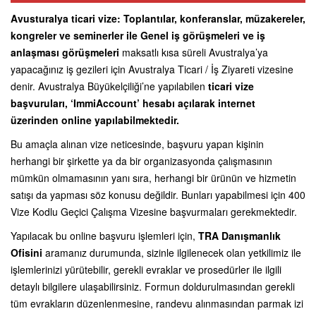
Avusturalya ticari vize: Toplantılar, konferanslar, müzakereler,
kongreler ve seminerler ile Genel iş görüşmeleri ve iş
anlaşması görüşmeleri
maksatlı kısa süreli Avustralya’ya
yapacağınız iş gezileri için Avustralya Ticari / İş Ziyareti vizesine
denir. Avustralya Büyükelçiliği’ne yapılabilen
ticari vize
başvuruları, ‘ImmiAccount’ hesabı açılarak internet
üzerinden online yapılabilmektedir.
Bu amaçla alınan vize neticesinde, başvuru yapan kişinin
herhangi bir şirkette ya da bir organizasyonda çalışmasının
mümkün olmamasının yanı sıra, herhangi bir ürünün ve hizmetin
satışı da yapması söz konusu değildir. Bunları yapabilmesi için 400
Vize Kodlu Geçici Çalışma Vizesine başvurmaları gerekmektedir.
Yapılacak bu online başvuru işlemleri için,
TRA Danışmanlık
Ofisini
aramanız durumunda, sizinle ilgilenecek olan yetkilimiz ile
işlemlerinizi yürütebilir, gerekli evraklar ve prosedürler ile ilgili
detaylı bilgilere ulaşabilirsiniz. Formun doldurulmasından gerekli
tüm evrakların düzenlenmesine, randevu alınmasından parmak izi