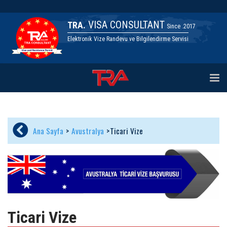
VISA CONSULTANT
TRA.
Since .2017
Elektronik Vize Randevu ve Bilgilendirme Servisi
Togg
navi
Ana Sayfa
Avustralya
Ticari Vize
Ticari Vize