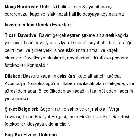
Maaş Bordrosu:
Gelirinizi belirten son 3 aya ait maaş
bordronuzu, kaşe ve ıslak imzalı hali ile dosyaya koymalısınız
İşverenler İçin Gerekli Evraklar;
Ticari Davetiye:
Daveti gerçekleştiren şirkete ait antetli kağıda
yazılacak ticari davetiyede, ziyaret sebebi, seyahatin tarih aralığı
belirtilmeli ve şirket yetkilisince ıslak imzalanmalı ve kaşeli
olmalıdır. Davetiyeye ek olarak, davet edenin kimlik ve pasaport
fotokopileri konmalıdır.
Dilekçe:
Başvuru yapanın çalıştığı şirkete ait antetli kağıda,
Avustralya Konsolosluğu’na hitaben yazılacak olan dilekçede, vize
süresi dolmadan önce ülkeden ayrılacağını taahhüt eden ifadenin
yer almalıdır.
Şirket Belgeleri:
Geçerli tarihe sahip ve orijinal olan Vergi
Levhası, Ticari Faaliyet Belgesi, İmza Sirküleri ve Sicil Gazetesi
fotokopileri dosyaya eklenmelidir.
Bağ-Kur Hizmet Dökümü