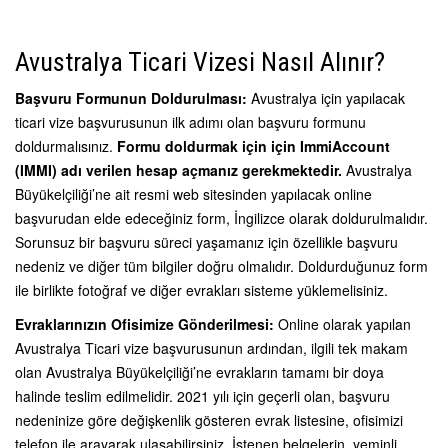
Avustralya Ticari Vizesi Nasıl Alınır?
Başvuru Formunun Doldurulması:
Avustralya için yapılacak
ticari vize başvurusunun ilk adımı olan başvuru formunu
doldurmalısınız.
Formu doldurmak için için ImmiAccount
(IMMI) adı verilen hesap açmanız gerekmektedir.
Avustralya
Büyükelçiliği’ne ait resmi web sitesinden yapılacak online
başvurudan elde edeceğiniz form, İngilizce olarak doldurulmalıdır.
Sorunsuz bir başvuru süreci yaşamanız için özellikle başvuru
nedeniz ve diğer tüm bilgiler doğru olmalıdır. Doldurduğunuz form
ile birlikte fotoğraf ve diğer evrakları sisteme yüklemelisiniz.
Evraklarınızın Ofisimize Gönderilmesi:
Online olarak yapılan
Avustralya Ticari vize başvurusunun ardından, ilgili tek makam
olan Avustralya Büyükelçiliği’ne evrakların tamamı bir doya
halinde teslim edilmelidir. 2021 yılı için geçerli olan, başvuru
nedeninize göre değişkenlik gösteren evrak listesine, ofisimizi
telefon ile arayarak ulaşabilirsiniz. İstenen belgelerin, yeminli